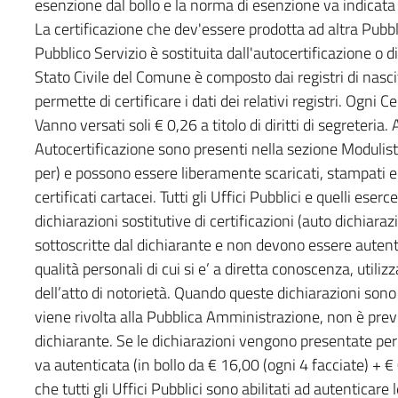
esenzione dal bollo e la norma di esenzione va indicata 
La certificazione che dev'essere prodotta ad altra Pubb
Pubblico Servizio è sostituita dall'autocertificazione o di
Stato Civile del Comune è composto dai registri di nasci
permette di certificare i dati dei relativi registri. Ogni C
Vanno versati soli € 0,26 a titolo di diritti di segreteri
Autocertificazione sono presenti nella sezione Modulist
per) e possono essere liberamente scaricati, stampati ed 
certificati cartacei. Tutti gli Uffici Pubblici e quelli ese
dichiarazioni sostitutive di certificazioni (auto dichiara
sottoscritte dal dichiarante e non devono essere autenticat
qualità personali di cui si e’ a diretta conoscenza, utiliz
dell’atto di notorietà. Quando queste dichiarazioni so
viene rivolta alla Pubblica Amministrazione, non è previ
dichiarante. Se le dichiarazioni vengono presentate per a
va autenticata (in bollo da € 16,00 (ogni 4 facciate) + € 0,
che tutti gli Uffici Pubblici sono abilitati ad autenticare 