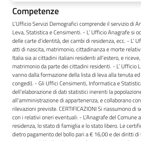
Competenze
L’Ufficio Servizi Demografici comprende il servizio di Ana
Leva, Statistica e Censimenti. - L’ Ufficio Anagrafe si oc
delle carte d’identità, dei cambi di residenza, ecc. - L’ U
atti di nascita, matrimonio, cittadinanza e morte relativi s
Italia sia ai cittadini italiani residenti all’estero, e riceve
matrimonio da parte dei cittadini residenti. - L’ Uffici
vanno dalla formazione della lista di leva alla tenuta ed
congedi). - Gli Uffici Censimenti, Informatica e Statisti
dell’elaborazione di dati statistici inerenti la popolazion
all'amministrazione di appartenenza, e collaborano con 
rilevazioni previste. CERTIFICAZIONI Si riassumono di seg
con i relativi oneri eventuali: - L’Anagrafe del Comune at
residenza, lo stato di famiglia e lo stato libero. Le certi
dietro pagamento del bollo pari a € 16,00 e dei diritti di