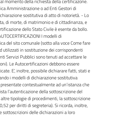
al momento della richiesta della certificazone.
lica Amministrazione o ad Enti Gestori di
chiarazione sostitutiva di atto di notorietà. - Lo
ta, di morte, di matrimonio e di cittadinanza, e
ertificazione dello Stato Civile è esente da bollo.
a. AUTOCERTIFICAZIONI I modelli di
ica del sito comunale (sotto alla voce Come fare
utilizzati in sostituzione dei corrispondenti
rcenti Servizi Pubblici sono tenuti ad accettare le
zioni). Le Autocertificazioni debbono essere
e. E’, inoltre, possibile dichiarare fatti, stati e
zando i modelli di dichiarazione sostitutiva
no presentate contestualmente ad un’istanza che
sta l’autenticazione della sottoscrizione del
ltre tipologie di procedimenti, la sottoscrizione
52 per diritti di segreteria). Si ricorda, inoltre,
le sottoscrizioni delle dichiarazioni a loro