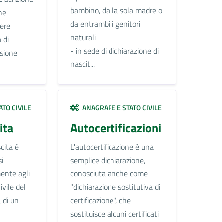
bambino, dalla sola madre o
ne
da entrambi i genitori
sere
naturali
 di
- in sede di dichiarazione di
asione
nascit...
TO CIVILE
ANAGRAFE E STATO CIVILE
ita
Autocertificazioni
cita è
L'autocertificazione è una
si
semplice dichiarazione,
ente agli
conosciuta anche come
ivile del
"dichiarazione sostitutiva di
 di un
certificazione", che
sostituisce alcuni certificati