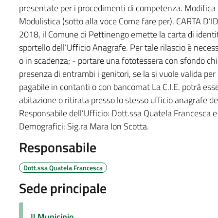
presentate per i procedimenti di competenza. Modifica d
Modulistica (sotto alla voce Come fare per). CARTA D’I
2018, il Comune di Pettinengo emette la carta di identità
sportello dell’Ufficio Anagrafe. Per tale rilascio è neces
o in scadenza; - portare una fototessera con sfondo chiar
presenza di entrambi i genitori, se la si vuole valida per
pagabile in contanti o con bancomat La C.I.E. potrà ess
abitazione o ritirata presso lo stesso ufficio anagrafe 
Responsabile dell’Ufficio: Dott.ssa Quatela Francesca e
Demografici: Sig.ra Mara Ion Scotta.
Responsabile
Dott.ssa Quatela Francesca
Sede principale
Il Municipio