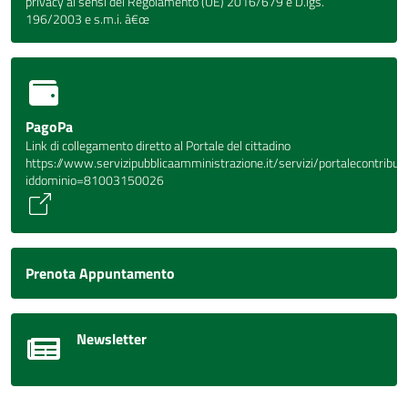
privacy ai sensi del Regolamento (UE) 2016/679 e D.lgs.
196/2003 e s.m.i. â€œ
PagoPa
Link di collegamento diretto al Portale del cittadino
https://www.servizipubblicaamministrazione.it/servizi/portalecontrib
iddominio=81003150026
Prenota Appuntamento
Newsletter