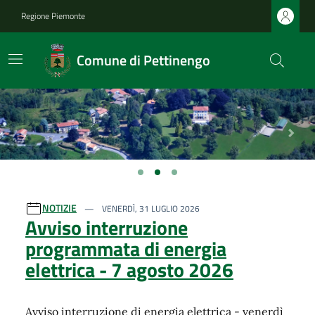
Regione Piemonte
Comune di Pettinengo
Previous
Next
Ultime notizie
NOTIZIE
VENERDÌ, 31 LUGLIO 2026
Avviso interruzione
programmata di energia
elettrica - 7 agosto 2026
Avviso interruzione di energia elettrica - venerdì