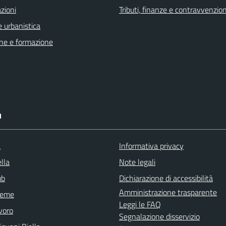
zioni
Tributi, finanze e contravvenzion
 urbanistica
ne e formazione
I
a
Informativa privacy
lla
Note legali
ub
Dichiarazione di accessibilità
Amministrazione trasparente
sieme
Leggi le FAQ
voro
Segnalazione disservizio