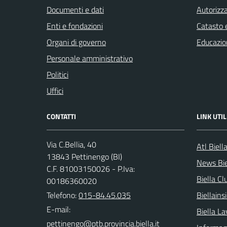
Documenti e dati
Autorizza
Enti e fondazioni
Catasto e
Organi di governo
Educazio
Personale amministrativo
Politici
Uffici
CONTATTI
LINK UTIL
Via C.Bellia, 40
Atl Biell
13843 Pettinengo (BI)
News Bie
C.F. 81003150026 - P.Iva:
Biella Cl
00186360020
Telefono:
015-84.45.035
Biellain
E-mail:
Biella La