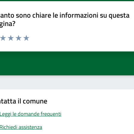
anto sono chiare le informazioni su questa
gina?
a da 1 a 5 stelle la pagina
ta 1 stelle su 5
Valuta 2 stelle su 5
Valuta 3 stelle su 5
Valuta 4 stelle su 5
Valuta 5 stelle su 5
tatta il comune
Leggi le domande frequenti
Richiedi assistenza