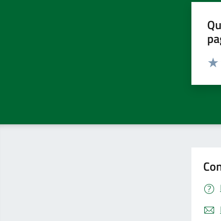
Qu
pa
Valut
Valu
Con