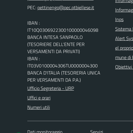
Informagi
PEC:
Informag
Inps
IBAN :
Sistema
IT10Q0306922300100000046098
BANCA INTESA SANPAOLO
Alert Sys
(TESORIERE DELL'ENTE PER
el propri
VERSAMENTI DA PRIVATI)
mune di 
IBAN :
IT03V0100004306TU0000004300
Obiettivi 
BANCA D'ITALIA (TESORERIA UNICA
PER VERSAMENTI DA P.A.)
Ufficio Segreteria - URP
Uffici e orari
Numeri utili
Dati monitoraggio
Servizi
C