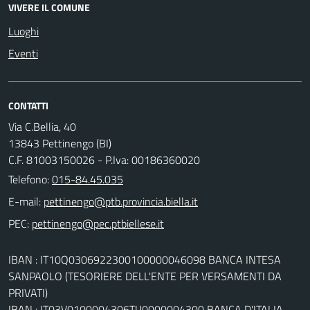
VIVERE IL COMUNE
Luoghi
Eventi
CONTATTI
Via C.Bellia, 40
13843 Pettinengo (BI)
C.F. 81003150026 - P.Iva: 00186360020
Telefono:
015-84.45.035
E-mail:
PEC:
IBAN : IT10Q0306922300100000046098 BANCA INTESA
SANPAOLO (TESORIERE DELL'ENTE PER VERSAMENTI DA
PRIVATI)
IBAN : IT03V0100004306TU0000004300 BANCA D'ITALIA