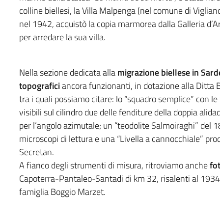
colline biellesi, la Villa Malpenga (nel comune di Vigliano
nel 1942, acquistò la copia marmorea dalla Galleria d’Ar
per arredare la sua villa.
Nella sezione dedicata alla
migrazione biellese in Sar
topografici
ancora funzionanti, in dotazione alla Ditta B
tra i quali possiamo citare: lo “squadro semplice” con le
visibili sul cilindro due delle fenditure della doppia al
per l’angolo azimutale; un “teodolite Salmoiraghi” del 1
microscopi di lettura e una “Livella a cannocchiale” prod
Secretan.
A fianco degli strumenti di misura, ritroviamo anche
fo
Capoterra-Pantaleo-Santadi di km 32, risalenti al 1934, 
famiglia Boggio Marzet.