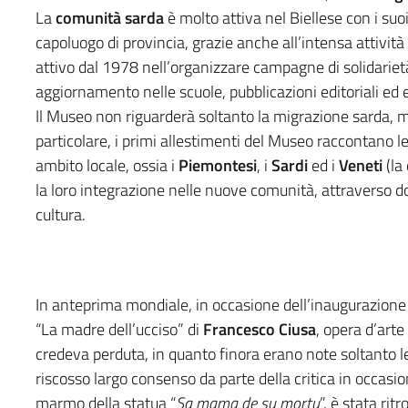
La
comunità sarda
è molto attiva nel Biellese con i suoi
capoluogo di provincia, grazie anche all’intensa attivit
attivo dal 1978 nell’organizzare campagne di solidariet
aggiornamento nelle scuole, pubblicazioni editoriali ed 
Il Museo non riguarderà soltanto la migrazione sarda, ma 
particolare, i primi allestimenti del Museo raccontano le 
ambito locale, ossia i
Piemontesi
, i
Sardi
ed i
Veneti
(la
la loro integrazione nelle nuove comunità, attraverso d
cultura.
In anteprima mondiale, in occasione dell’inaugurazione
“La madre dell’ucciso” di
Francesco Ciusa
, opera d’arte
credeva perduta, in quanto finora erano note soltanto l
riscosso largo consenso da parte della critica in occasio
marmo della statua “
Sa mama de su mortu
”, è stata rit