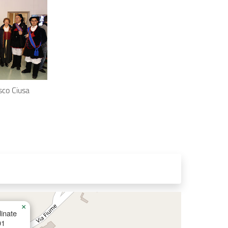
sco Ciusa
×
inate
01