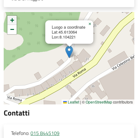
+
×
Luogo a coordinate
−
Lat:45.613064
Lon:8.104221
Leaflet
|
©
OpenStreetMap
contributors
Contatti
Telefono:
015 8445109