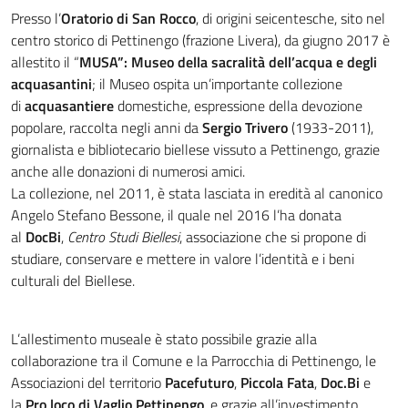
Presso l’
Oratorio di San Rocco
, di origini seicentesche, sito nel
centro storico di Pettinengo (frazione Livera), da giugno 2017 è
allestito il “
MUSA”: Museo della sacralità dell’acqua e degli
acquasantini
; il Museo ospita un’importante collezione
di
acquasantiere
domestiche, espressione della devozione
popolare, raccolta negli anni da
Sergio Trivero
(1933-2011),
giornalista e bibliotecario biellese vissuto a Pettinengo, grazie
anche alle donazioni di numerosi amici.
La collezione, nel 2011, è stata lasciata in eredità al canonico
Angelo Stefano Bessone, il quale nel 2016 l’ha donata
al
DocBi
,
Centro Studi Biellesi
, associazione che si propone di
studiare, conservare e mettere in valore l’identità e i beni
culturali del Biellese.
L’allestimento museale è stato possibile grazie alla
collaborazione tra il Comune e la Parrocchia di Pettinengo, le
Associazioni del territorio
Pacefuturo
,
Piccola Fata
,
Doc.Bi
e
la
Pro loco di Vaglio Pettinengo
, e grazie all’investimento