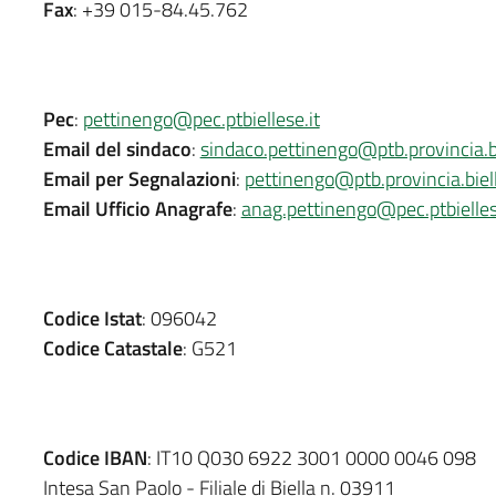
Fax
: +39 015-84.45.762
Pec
:
pettinengo@pec.ptbiellese.it
Email del sindaco
:
sindaco.pettinengo@ptb.provincia.bi
Email per Segnalazioni
:
pettinengo@ptb.provincia.biell
Email Ufficio Anagrafe
:
anag.pettinengo@pec.ptbielles
Codice Istat
: 096042
Codice Catastale
: G521
Codice IBAN
: IT10 Q030 6922 3001 0000 0046 098
Intesa San Paolo - Filiale di Biella n. 03911