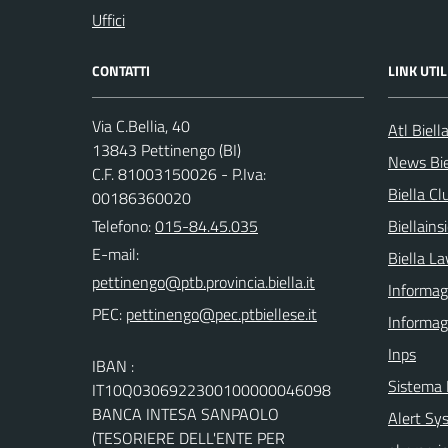
Uffici
CONTATTI
LINK UTIL
Via C.Bellia, 40
Atl Biell
13843 Pettinengo (BI)
News Bie
C.F. 81003150026 - P.Iva:
Biella Cl
00186360020
Telefono:
015-84.45.035
Biellain
E-mail:
Biella La
Informagi
PEC:
Informag
Inps
IBAN :
Sistema
IT10Q0306922300100000046098
BANCA INTESA SANPAOLO
Alert Sys
(TESORIERE DELL'ENTE PER