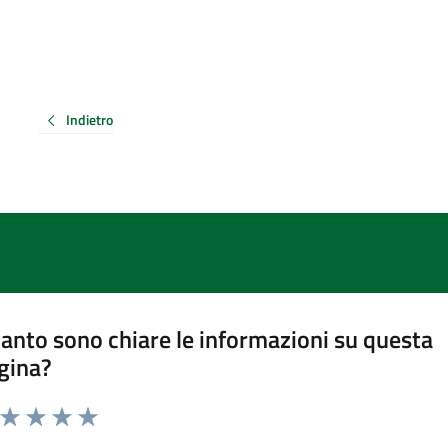
Indietro
anto sono chiare le informazioni su questa
gina?
a da 1 a 5 stelle la pagina
ta 1 stelle su 5
Valuta 2 stelle su 5
Valuta 3 stelle su 5
Valuta 4 stelle su 5
Valuta 5 stelle su 5