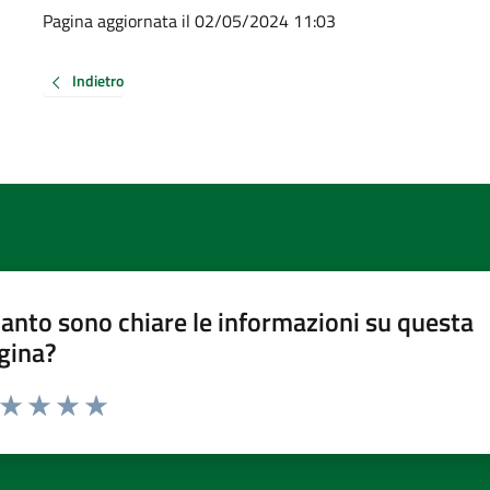
Pagina aggiornata il 02/05/2024 11:03
Indietro
anto sono chiare le informazioni su questa
gina?
a da 1 a 5 stelle la pagina
ta 1 stelle su 5
Valuta 2 stelle su 5
Valuta 3 stelle su 5
Valuta 4 stelle su 5
Valuta 5 stelle su 5