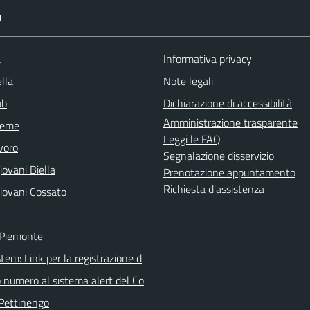
I
a
Informativa privacy
lla
Note legali
ub
Dichiarazione di accessibilità
Amministrazione trasparente
sieme
Leggi le FAQ
voro
Segnalazione disservizio
ovani Biella
Prenotazione appuntamento
Richiesta d'assistenza
iovani Cossato
 Piemonte
tem: Link per la registrazione d
o numero al sistema alert del Co
Pettinengo