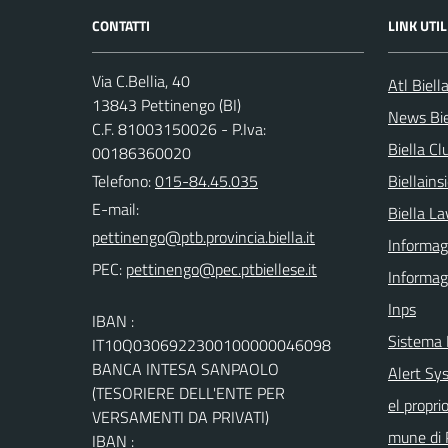
CONTATTI
LINK UTIL
Via C.Bellia, 40
Atl Biell
13843 Pettinengo (BI)
News Bie
C.F. 81003150026 - P.Iva:
Biella Cl
00186360020
Telefono:
015-84.45.035
Biellain
E-mail:
Biella La
Informagi
PEC:
Informag
Inps
IBAN :
Sistema
IT10Q0306922300100000046098
BANCA INTESA SANPAOLO
Alert Sys
(TESORIERE DELL'ENTE PER
el propri
VERSAMENTI DA PRIVATI)
mune di 
IBAN :