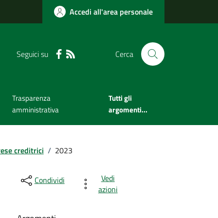
Accedi all'area personale
Seguici su
Cerca
Trasparenza
Tutti gli
amministrativa
argomenti...
se creditrici
/
2023
Vedi
Condividi
azioni