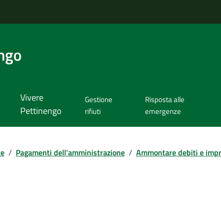
ngo
Vivere
Gestione
Risposta alle
Pettinengo
rifiuti
emergenze
te
/
Pagamenti dell'amministrazione
/
Ammontare debiti e impre