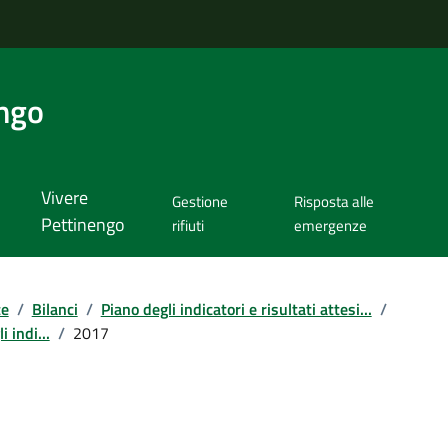
ngo
Vivere
Gestione
Risposta alle
Pettinengo
rifiuti
emergenze
te
/
Bilanci
/
Piano degli indicatori e risultati attesi...
/
 indi...
/
2017