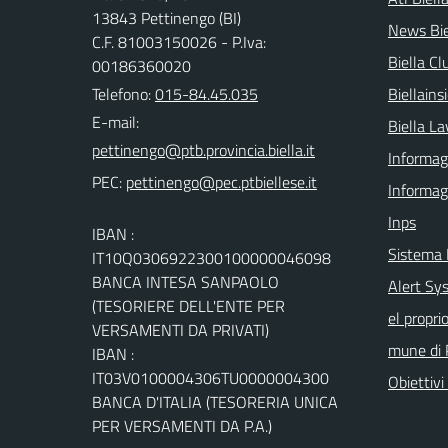
13843 Pettinengo (BI)
News Bie
C.F. 81003150026 - P.Iva:
Biella Cl
00186360020
Telefono:
015-84.45.035
Biellain
E-mail:
Biella La
Informagi
PEC:
Informag
Inps
IBAN :
Sistema
IT10Q0306922300100000046098
BANCA INTESA SANPAOLO
Alert Sys
(TESORIERE DELL'ENTE PER
el propri
VERSAMENTI DA PRIVATI)
mune di 
IBAN :
IT03V0100004306TU0000004300
Obiettivi 
BANCA D'ITALIA (TESORERIA UNICA
PER VERSAMENTI DA P.A.)