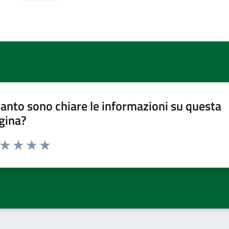
anto sono chiare le informazioni su questa
gina?
a da 1 a 5 stelle la pagina
ta 1 stelle su 5
Valuta 2 stelle su 5
Valuta 3 stelle su 5
Valuta 4 stelle su 5
Valuta 5 stelle su 5