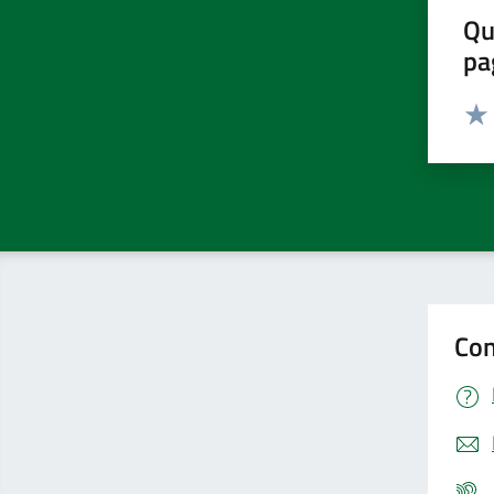
Qu
pa
Valut
Valu
Con