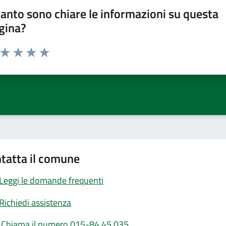
anto sono chiare le informazioni su questa
gina?
a da 1 a 5 stelle la pagina
ta 1 stelle su 5
Valuta 2 stelle su 5
Valuta 3 stelle su 5
Valuta 4 stelle su 5
Valuta 5 stelle su 5
tatta il comune
Leggi le domande frequenti
Richiedi assistenza
Chiama il numero 015-84.45.035