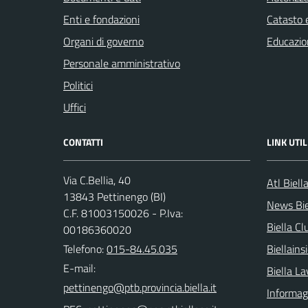
Enti e fondazioni
Catasto e
Organi di governo
Educazio
Personale amministrativo
Politici
Uffici
CONTATTI
LINK UTIL
Via C.Bellia, 40
Atl Biell
13843 Pettinengo (BI)
News Bie
C.F. 81003150026 - P.Iva:
Biella Cl
00186360020
Telefono:
015-84.45.035
Biellain
E-mail:
Biella La
Informagi