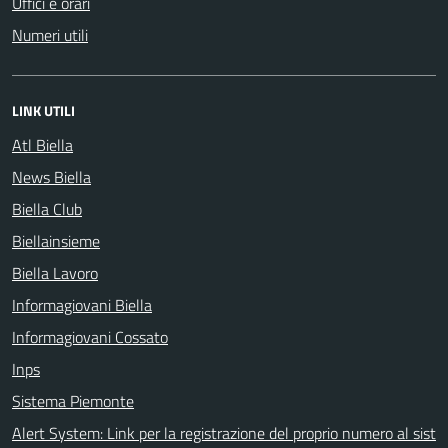
Uffici e orari
Numeri utili
LINK UTILI
Atl Biella
News Biella
Biella Club
Biellainsieme
Biella Lavoro
Informagiovani Biella
Informagiovani Cossato
Inps
Sistema Piemonte
Alert System: Link per la registrazione del proprio numero al sist