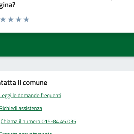
gina?
a da 1 a 5 stelle la pagina
ta 1 stelle su 5
Valuta 2 stelle su 5
Valuta 3 stelle su 5
Valuta 4 stelle su 5
Valuta 5 stelle su 5
tatta il comune
Leggi le domande frequenti
Richiedi assistenza
Chiama il numero 015-84.45.035