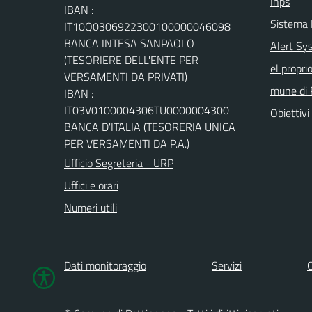
Inps
IBAN :
Sistema
IT10Q0306922300100000046098
BANCA INTESA SANPAOLO
Alert Sys
(TESORIERE DELL'ENTE PER
el propri
VERSAMENTI DA PRIVATI)
mune di 
IBAN :
IT03V0100004306TU0000004300
Obiettivi 
BANCA D'ITALIA (TESORERIA UNICA
PER VERSAMENTI DA P.A.)
Ufficio Segreteria - URP
Uffici e orari
Numeri utili
Dati monitoraggio
Servizi
C