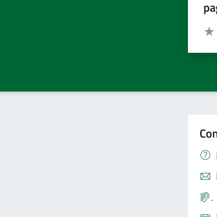
pa
Valut
Valu
Con