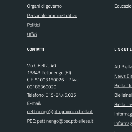
Organi di governo
Educazio
Personale amministrativo
Politici
Uffici
CONTATTI
LINK UTIL
Via C.Bellia, 40
Atl Biell
13843 Pettinengo (BI)
News Bie
C.F. 81003150026 - P.Iva:
Biella Cl
00186360020
Telefono:
015-84.45.035
Biellain
E-mail:
Biella La
Informagi
PEC:
Informag