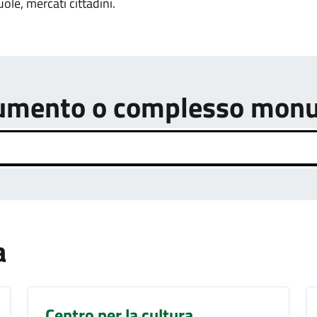
uole, mercati cittadini.
onumento o complesso mon
a
Centro per la cultura