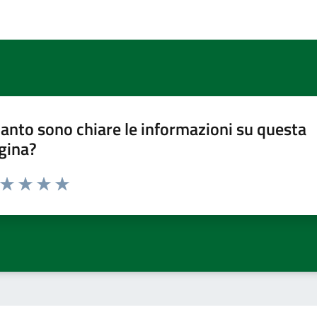
anto sono chiare le informazioni su questa
gina?
a da 1 a 5 stelle la pagina
ta 1 stelle su 5
Valuta 2 stelle su 5
Valuta 3 stelle su 5
Valuta 4 stelle su 5
Valuta 5 stelle su 5