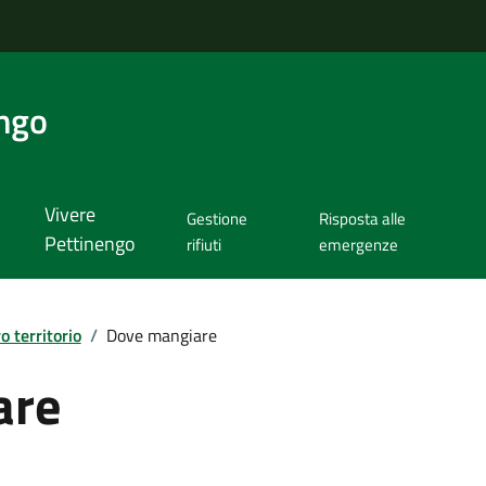
ngo
Vivere
Gestione
Risposta alle
Pettinengo
rifiuti
emergenze
ro territorio
/
Dove mangiare
are