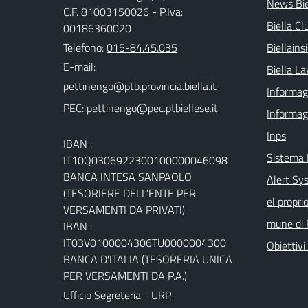
News Bie
C.F. 81003150026 - P.Iva:
Biella Cl
00186360020
Telefono:
015-84.45.035
Biellain
E-mail:
Biella La
Informagi
PEC:
Informag
Inps
IBAN :
Sistema
IT10Q0306922300100000046098
BANCA INTESA SANPAOLO
Alert Sys
(TESORIERE DELL'ENTE PER
el propri
VERSAMENTI DA PRIVATI)
mune di 
IBAN :
IT03V0100004306TU0000004300
Obiettivi 
BANCA D'ITALIA (TESORERIA UNICA
PER VERSAMENTI DA P.A.)
Ufficio Segreteria - URP