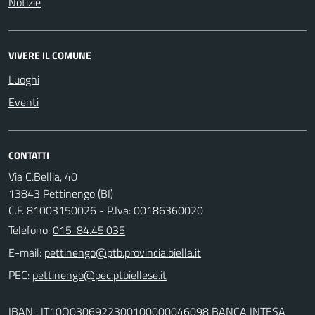
Notizie
VIVERE IL COMUNE
Luoghi
Eventi
CONTATTI
Via C.Bellia, 40
13843 Pettinengo (BI)
C.F. 81003150026 - P.Iva: 00186360020
Telefono:
015-84.45.035
E-mail:
PEC:
IBAN : IT10Q0306922300100000046098 BANCA INTESA