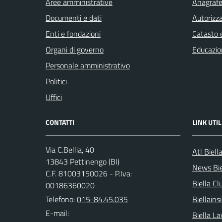
Aree amministrative
Anagrafe 
Documenti e dati
Autorizza
Enti e fondazioni
Catasto e
Organi di governo
Educazio
Personale amministrativo
Politici
Uffici
CONTATTI
LINK UTIL
Via C.Bellia, 40
Atl Biell
13843 Pettinengo (BI)
News Bie
C.F. 81003150026 - P.Iva:
Biella Cl
00186360020
Telefono:
015-84.45.035
Biellain
E-mail:
Biella La