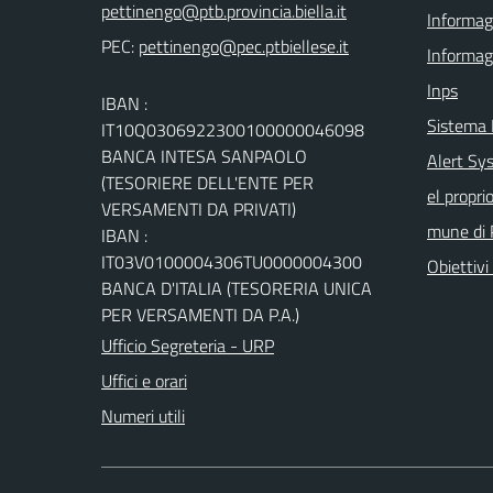
Informagi
PEC:
Informag
Inps
IBAN :
Sistema
IT10Q0306922300100000046098
BANCA INTESA SANPAOLO
Alert Sys
(TESORIERE DELL'ENTE PER
el propri
VERSAMENTI DA PRIVATI)
mune di 
IBAN :
IT03V0100004306TU0000004300
Obiettivi 
BANCA D'ITALIA (TESORERIA UNICA
PER VERSAMENTI DA P.A.)
Ufficio Segreteria - URP
Uffici e orari
Numeri utili