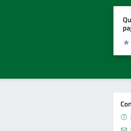
Qu
pa
Valut
Valu
Con