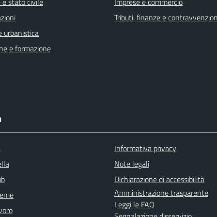
e stato civile
Imprese e commercio
zioni
Tributi, finanze e contravvenzion
 urbanistica
ne e formazione
I
a
Informativa privacy
lla
Note legali
ub
Dichiarazione di accessibilità
Amministrazione trasparente
sieme
Leggi le FAQ
voro
Segnalazione disservizio