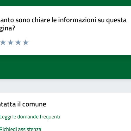
anto sono chiare le informazioni su questa
gina?
a da 1 a 5 stelle la pagina
ta 1 stelle su 5
Valuta 2 stelle su 5
Valuta 3 stelle su 5
Valuta 4 stelle su 5
Valuta 5 stelle su 5
tatta il comune
Leggi le domande frequenti
Richiedi assistenza