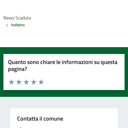
News Scaduta
Indietro
Quanto sono chiare le informazioni su questa
pagina?
Valuta da 1 a 5 stelle la pagina
Valuta 1 stelle su 5
Valuta 2 stelle su 5
Valuta 3 stelle su 5
Valuta 4 stelle su 5
Valuta 5 stelle su 5
Contatta il comune