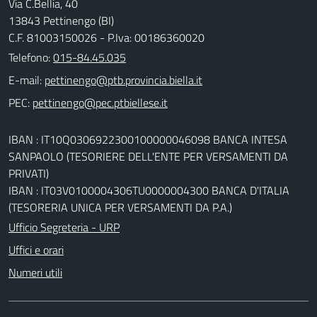
Via C.Bellia, 40
13843 Pettinengo (BI)
C.F. 81003150026 - P.Iva: 00186360020
Telefono:
015-84.45.035
E-mail:
PEC:
IBAN : IT10Q0306922300100000046098 BANCA INTESA
SANPAOLO (TESORIERE DELL'ENTE PER VERSAMENTI DA
PRIVATI)
IBAN : IT03V0100004306TU0000004300 BANCA D'ITALIA
(TESORERIA UNICA PER VERSAMENTI DA P.A.)
Ufficio Segreteria - URP
Uffici e orari
Numeri utili