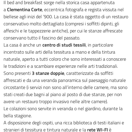
Il bed and breakfast sorge nella storica casa appartenuta
a
Clementina Corte
, eccentrica fotografa e regista vissuta nel
biellese agli inizi del ‘900. La casa è stata oggetto di un restauro
conservativo molto dettagliato (compresi i soffitti dipinti, gli
affeschi e le tappezzerie antiche), per cui le stanze affrescate
conservano tutto il fascino del passato.
La casa è anche un
centro di studi tessili
, in particolare
incentrato sulle arti della tessitura a mano e della tintura
naturale, aperto a tutti coloro che sono interessati a conoscere
le tradizioni e a scambiare esperienze nelle arti tradizionali.
Sono presenti
3 stanze doppie
, caratterizzate da soffitti
affrescati e da una veranda panoramica sul paesaggio naturale
circostante (i servizi non sono all’interno delle camere, ma sono
stati creati due bagni al piano al posto di due stanze, per non
avere un restauro troppo invasivo nelle altre camere).
Le colazioni sono servite in veranda o nel giardino, durante la
bella stagione.
A disposizione degli ospiti, una ricca biblioteca di testi italiani e
stranieri di tessitura e tintura naturale e la
rete WI-FI
è