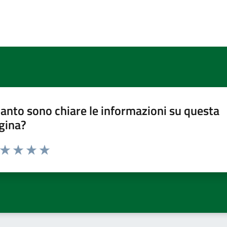
anto sono chiare le informazioni su questa
gina?
a da 1 a 5 stelle la pagina
ta 1 stelle su 5
Valuta 2 stelle su 5
Valuta 3 stelle su 5
Valuta 4 stelle su 5
Valuta 5 stelle su 5