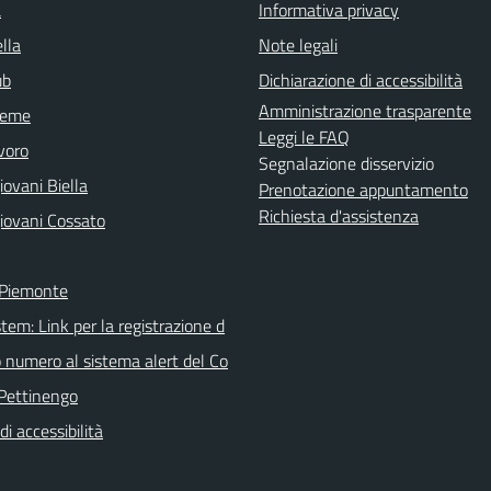
a
Informativa privacy
lla
Note legali
ub
Dichiarazione di accessibilità
Amministrazione trasparente
sieme
Leggi le FAQ
voro
Segnalazione disservizio
ovani Biella
Prenotazione appuntamento
Richiesta d'assistenza
iovani Cossato
 Piemonte
tem: Link per la registrazione d
o numero al sistema alert del Co
Pettinengo
di accessibilità