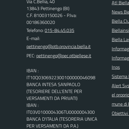
Via C.Bellia, 40
Atl Biell
13843 Pettinengo (BI)
News Bie
C.F. 81003150026 - P.Iva:
Biella Cl
00186360020
Telefono:
015-84.45.035
Biellain
E-mail:
Biella La
Informagi
PEC:
Informag
Inps
IBAN :
Sistema
IT10Q0306922300100000046098
BANCA INTESA SANPAOLO
Alert Sys
(TESORIERE DELL'ENTE PER
el propri
VERSAMENTI DA PRIVATI)
mune di 
IBAN :
IT03V0100004306TU0000004300
Obiettivi 
BANCA D'ITALIA (TESORERIA UNICA
PER VERSAMENTI DA P.A.)