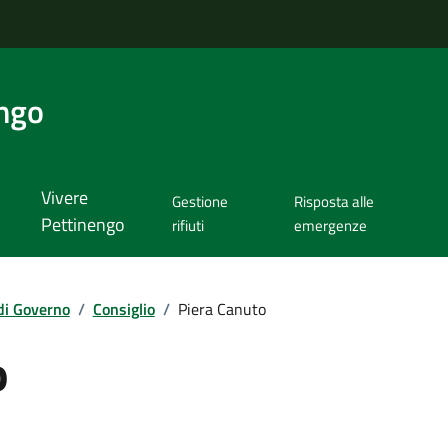
ngo
Vivere
Gestione
Risposta alle
Pettinengo
rifiuti
emergenze
di Governo
/
Consiglio
/
Piera Canuto
o