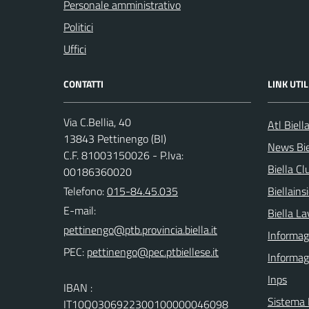
Personale amministrativo
Politici
Uffici
CONTATTI
LINK UTIL
Via C.Bellia, 40
Atl Biell
13843 Pettinengo (BI)
News Bie
C.F. 81003150026 - P.Iva:
Biella Cl
00186360020
Telefono:
015-84.45.035
Biellain
E-mail:
Biella La
Informagi
PEC:
Informag
Inps
IBAN :
Sistema
IT10Q0306922300100000046098