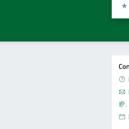
Valut
Valu
Con