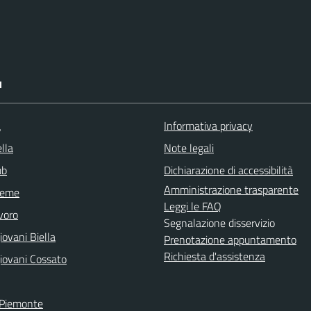
I
a
Informativa privacy
lla
Note legali
ub
Dichiarazione di accessibilità
Amministrazione trasparente
sieme
Leggi le FAQ
voro
Segnalazione disservizio
ovani Biella
Prenotazione appuntamento
Richiesta d'assistenza
iovani Cossato
 Piemonte