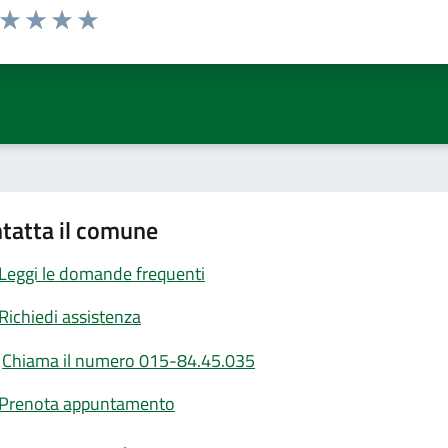
a da 1 a 5 stelle la pagina
ta 1 stelle su 5
Valuta 2 stelle su 5
Valuta 3 stelle su 5
Valuta 4 stelle su 5
Valuta 5 stelle su 5
tatta il comune
Leggi le domande frequenti
Richiedi assistenza
Chiama il numero 015-84.45.035
Prenota appuntamento