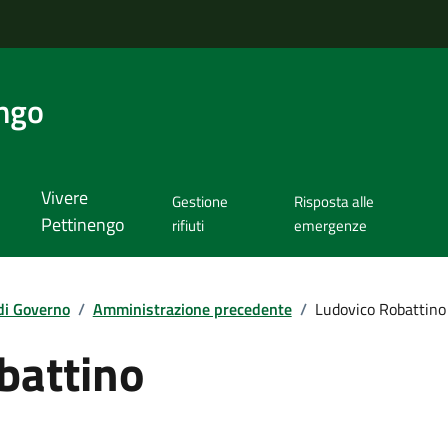
ngo
Vivere
Gestione
Risposta alle
Pettinengo
rifiuti
emergenze
di Governo
/
Amministrazione precedente
/
Ludovico Robattino
battino